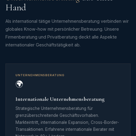
Hand
Als international tätige Unternehmensberatung verbinden wir
UK Limited Jahresadministration
globales Know-how mit persönlicher Betreuung. Unsere
Deutsche GmbH-Gründung
Amerikanische LLC gründen
EUROPAN-Guthaben aufladen
Firmenberatung und Privatberatung deckt alle Aspekte
internationaler Geschäftstätigkeit ab.
UNTERNEHMENSBERATUNG
🌍
Internationale Unternehmensberatung
Strategische Unternehmensberatung für
grenzüberschreitende Geschäftsvorhaben.
Markteintritt, internationale Expansion, Cross-Border-
Transaktionen. Erfahrene internationale Berater mit